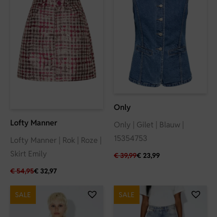
Only
Lofty Manner
Only | Gilet | Blauw |
15354753
Lofty Manner | Rok | Roze |
Skirt Emily
€
39,99
€
23,99
€
54,95
€
32,97
SALE
SALE