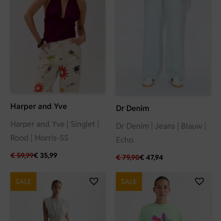
Harper and Yve
Dr Denim
Harper and Yve | Singlet |
Dr Denim | Jeans | Blauw |
Rood | Morris-SS
Echo
€
59,99
€
35,99
€
79,90
€
47,94
SALE
SALE