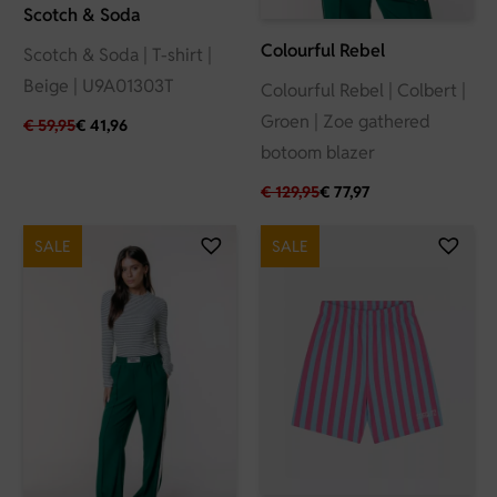
Scotch & Soda
Colourful Rebel
Scotch & Soda | T-shirt |
Beige | U9A01303T
Colourful Rebel | Colbert |
Groen | Zoe gathered
€
59,95
€
41,96
botoom blazer
€
129,95
€
77,97
SALE
SALE