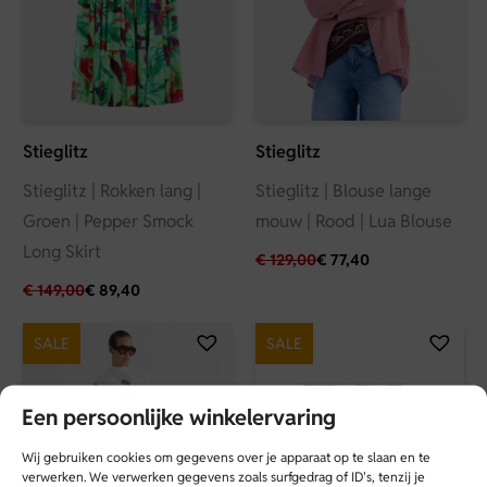
Stieglitz
Stieglitz
Stieglitz | Rokken lang |
Stieglitz | Blouse lange
Groen | Pepper Smock
mouw | Rood | Lua Blouse
Long Skirt
€
129,00
€
77,40
€
149,00
€
89,40
SALE
SALE
Een persoonlijke winkelervaring
Wij gebruiken cookies om gegevens over je apparaat op te slaan en te
verwerken. We verwerken gegevens zoals surfgedrag of ID's, tenzij je