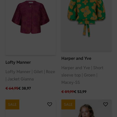
Harper and Yve
Lofty Manner
Harper and Yve | Short
Lofty Manner | Gilet | Roze
sleeve top | Groen |
| Jacket Gianna
Macey-SS
€
64,95
€
38,97
€
89,99
€
53,99
SALE
SALE