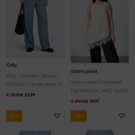
Only
sisters point
Only | Pantalon | Blauw |
sisters point | Satijnlook
15336761 | Lengte maat 32
top met kant | Wit | Viol-TA
€
39,99
€
23,99
€
49,95
€
29,97
SALE
SALE