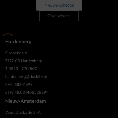
Nieuwe collectie
Onze winkels
Hardenberg
Oosteinde 6
7772 CB Hardenberg
T
0523 - 270 500
hardenberg@dock54.nl
KVK: 68341598
BTW: NL001405528B91
Nieuw-Amsterdam
Vaart Zuidzijde 54A