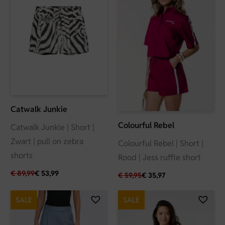
Catwalk Junkie
Colourful Rebel
Catwalk Junkie | Short |
Zwart | pull on zebra
Colourful Rebel | Short |
shorts
Rood | Jess ruffle short
€
89,99
€
53,99
€
59,95
€
35,97
SALE
SALE