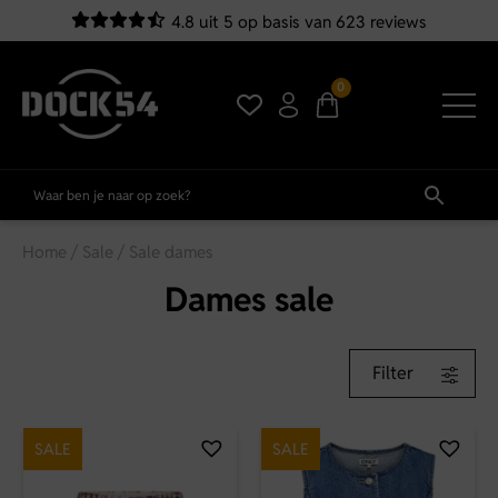
4.8 uit 5 op basis van 623 reviews
0
Home
/
Sale
/ Sale dames
Dames sale
Filter
SALE
SALE