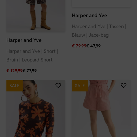
Harper and Yve
Harper and Yve | Tassen |
Blauw | Jace-bag
Harper and Yve
€
79,99
€
47,99
Harper and Yve | Short |
Bruin | Leopard Short
€
129,99
€
77,99
SALE
SALE