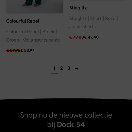
Stieglitz
Stieglitz | Short | Roze |
Colourful Rebel
Joana shorts
Colourful Rebel | Broek |
€
79,00
€
47,40
Groen | Vella sports pants
€
89,95
€
53,97
1
2
3
→
Shop nu de nieuwe collectie
bij
Dock 54