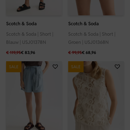
Scotch & Soda
Scotch & Soda
Scotch & Soda | Short |
Scotch & Soda | Short |
Blauw | USJ01378N
Groen | USJ01368N
€
119,95
€
83,96
€
99,95
€
68,96
SALE
SALE