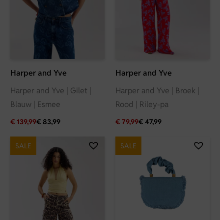
Harper and Yve
Harper and Yve
Harper and Yve | Gilet |
Harper and Yve | Broek |
Blauw | Esmee
Rood | Riley-pa
€
139,99
€
83,99
€
79,99
€
47,99
SALE
SALE