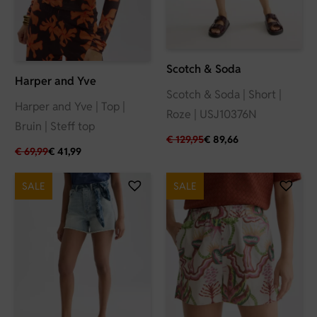
Scotch & Soda
Harper and Yve
Scotch & Soda | Short |
Harper and Yve | Top |
Roze | USJ10376N
Bruin | Steff top
€
129,95
€
89,66
€
69,99
€
41,99
SALE
SALE