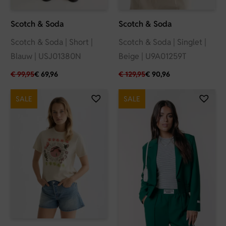
Scotch & Soda
Scotch & Soda
Scotch & Soda | Short |
Scotch & Soda | Singlet |
Blauw | USJ01380N
Beige | U9A01259T
€
99,95
€
69,96
€
129,95
€
90,96
SALE
SALE