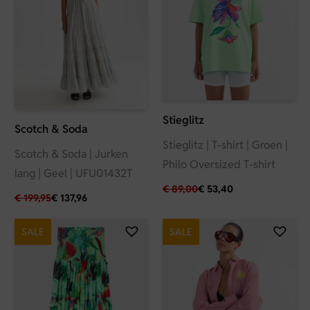
Stieglitz
Scotch & Soda
Stieglitz | T-shirt | Groen |
Scotch & Soda | Jurken
Philo Oversized T-shirt
lang | Geel | UFU01432T
€
89,00
€
53,40
€
199,95
€
137,96
SALE
SALE