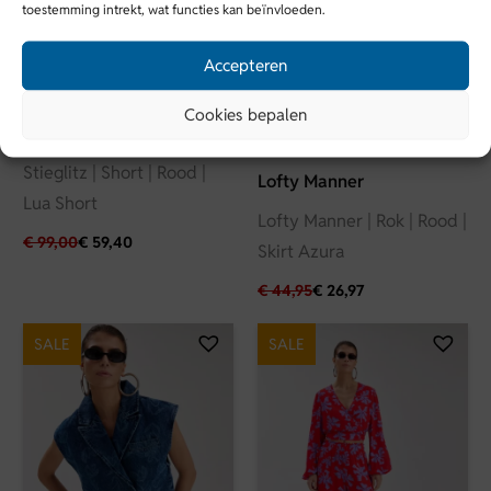
toestemming intrekt, wat functies kan beïnvloeden.
Accepteren
Cookies bepalen
Stieglitz
Stieglitz | Short | Rood |
Lofty Manner
Lua Short
Lofty Manner | Rok | Rood |
€
99,00
€
59,40
Skirt Azura
€
44,95
€
26,97
SALE
SALE