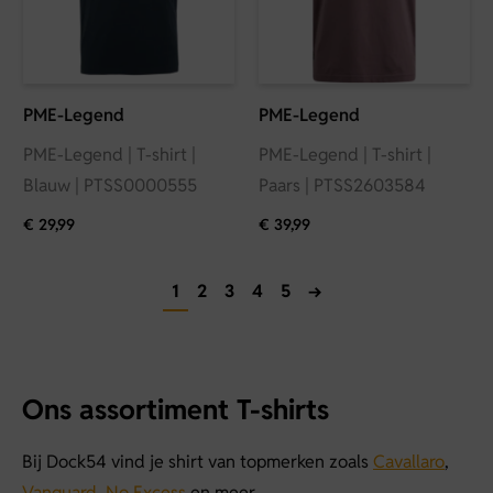
PME-Legend
PME-Legend
PME-Legend | T-shirt |
PME-Legend | T-shirt |
Blauw | PTSS0000555
Paars | PTSS2603584
€
29,99
€
39,99
1
2
3
4
5
→
Ons assortiment T-shirts
Bij Dock54 vind je shirt van topmerken zoals
Cavallaro
,
Vanguard
,
No Excess
en meer.