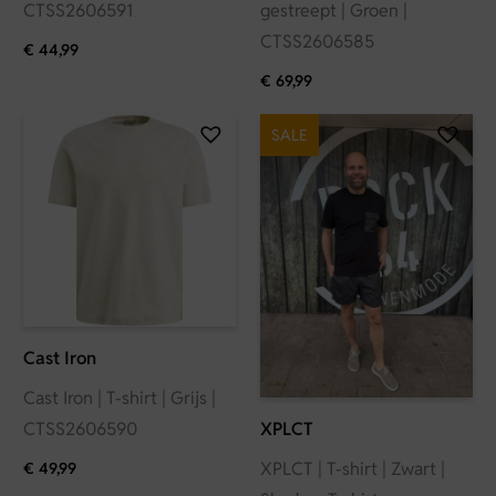
CTSS2606591
gestreept | Groen |
CTSS2606585
€
44,99
€
69,99
SALE
Cast Iron
Cast Iron | T-shirt | Grijs |
CTSS2606590
XPLCT
XPLCT | T-shirt | Zwart |
€
49,99