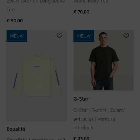
Zwart | Adrien Longsleeve
Arena Boxy Tee
Tee
€
70,00
€
90,00
NIEUW
NIEUW
G-Star
G-Star | T-shirt | Zwart/
antraciet | Ventura
Interlock
Equalité
€
35,00