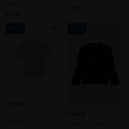
rh | Bruin | M2622003
€
59,99
€
69,95
NIEUW
NIEUW
Pure Path
Equalité
Pure Path | T-shirt | Beige |
26010110
Equalité | Longsleeve |