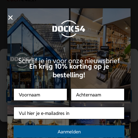
Een persoonlijke winkelervaring
Schrijf je in voor onze nieuwsbrief
En krijg 10% korting op je
Wij gebruiken cookies om gegevens over je apparaat op te slaan en te
bestelling!
verwerken. We verwerken gegevens zoals surfgedrag of ID's, tenzij je
toestemming intrekt, wat functies kan beïnvloeden.
Voornaam
Achternaam
Accepteren
Butcher of Blue
Colourful Rebel
Email
Cookies bepalen
butcher of blue | T-shirt |
Colourful Rebel | T-shirt |
Wit | Vintage hook Loose
Wit | Peppers Loosefit Tee
Tee
Aanmelden
€
44,95