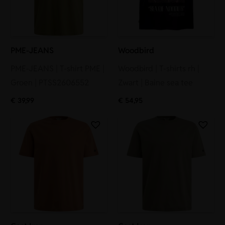
PME-JEANS
Woodbird
PME-JEANS | T-shirt PME |
Woodbird | T-shirts rh |
Groen | PTSS2606552
Zwart | Baine sea tee
€
39,99
€
54,95