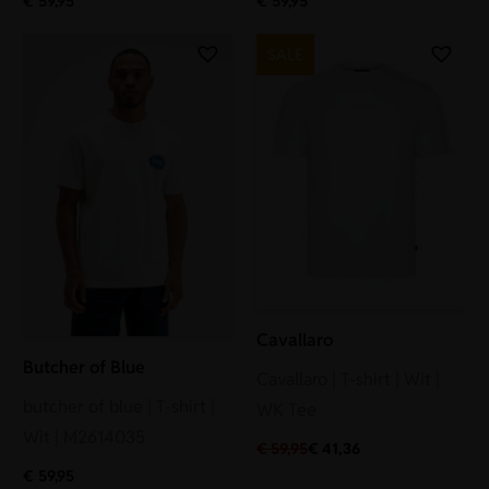
€
59,95
€
59,95
SALE
Cavallaro
Butcher of Blue
Cavallaro | T-shirt | Wit |
butcher of blue | T-shirt |
WK Tee
Wit | M2614035
€
59,95
€
41,36
€
59,95