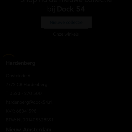
bij
Dock 54
Nieuwe collectie
Onze winkels
Hardenberg
Oosteinde 6
7772 CB Hardenberg
T
0523 - 270 500
hardenberg@dock54.nl
KVK: 68341598
BTW: NL001405528B91
Nieuw-Amsterdam