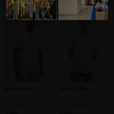
€
59,95
Butcher of Blue
Butcher of Blue
butcher of blue | T-shirt |
butcher of blue | T-shirt |
Wit | Manifest Loose Tee
Wit | M2614038