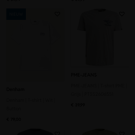
NIEUW
PME-JEANS
PME-JEANS | T-shirt PME |
Denham
Grijs | PTSS2606551
Denham | T-shirt | Wit |
€
39,99
Button
€
79,00