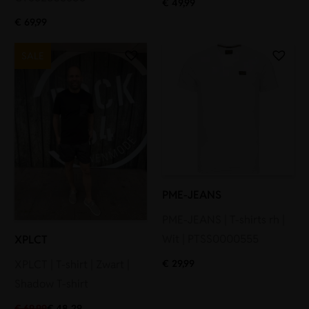
€
49,99
€
69,99
SALE
PME-JEANS
PME-JEANS | T-shirts rh |
Wit | PTSS0000555
XPLCT
XPLCT | T-shirt | Zwart |
€
29,99
Shadow T-shirt
€
69,99
€
48,29