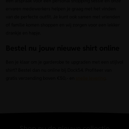
een afspraak voor een personal shopping sessie en onze
ervaren medewerkers helpen je graag met het vinden
van de perfecte outfit. Je kunt ook samen met vrienden
of familie komen shoppen en wij zorgen voor een lekker
drankje en hapje.
Bestel nu jouw nieuwe shirt online
Ben je klaar om je garderobe te upgraden met een stijlvol
shirt? Bestel dan nu online bij Dock54. Profiteer van
gratis verzending boven €50,- en
snelle levering
.
Shop nu de nieuwe collectie