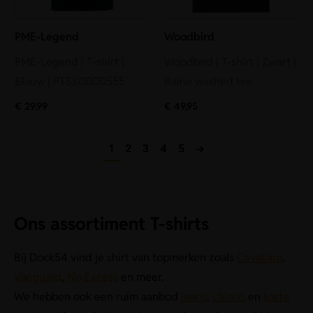
PME-Legend
Woodbird
PME-Legend | T-shirt |
Woodbird | T-shirt | Zwart |
Blauw | PTSS0000555
Baine washed tee
€
29,99
€
49,95
1
2
3
4
5
→
Ons assortiment T-shirts
Bij Dock54 vind je shirt van topmerken zoals
Cavallaro
,
Vanguard
,
No Excess
en meer.
We hebben ook een ruim aanbod
jeans
,
chino’s
en
korte