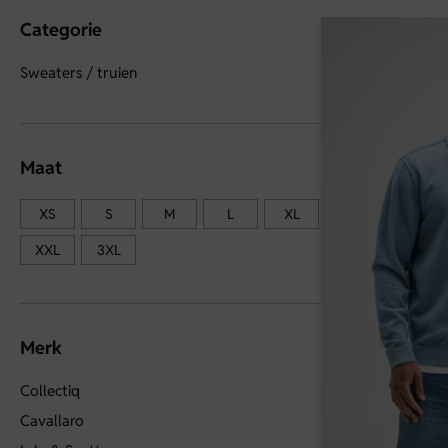
Categorie
Sweaters / truien
Maat
XS
S
M
L
XL
XXL
3XL
Merk
Collectiq
Cavallaro