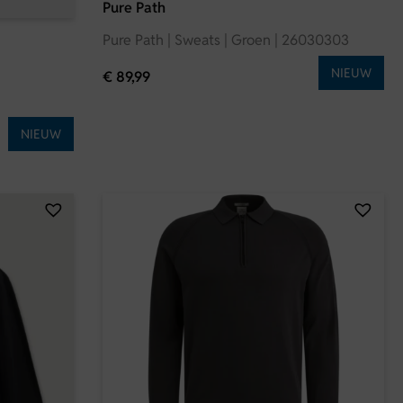
Pure Path
Pure Path | Sweats | Groen | 26030303
NIEUW
|
€
89,99
NIEUW