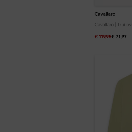
Cavallaro
Cavallaro | Trui o
€
119,95
€
71,97