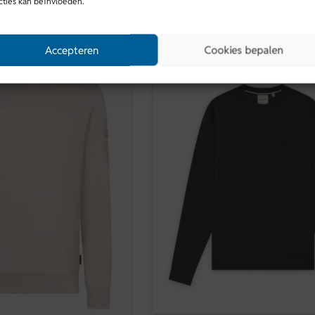
cties kan beïnvloeden.
Accepteren
Cookies bepalen