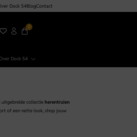
Over Dock 54
Blog
Contact
0
Over Dock 54
 uitgebreide collectie
herentruien
ort of een nette look, shop jouw