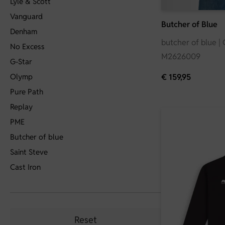
Lyle & Scott
Vanguard
Butcher of Blue
Denham
butcher of blue | 
No Excess
M2626009
G-Star
Olymp
€
159,95
Pure Path
Replay
PME
Butcher of blue
Saint Steve
Cast Iron
Reset