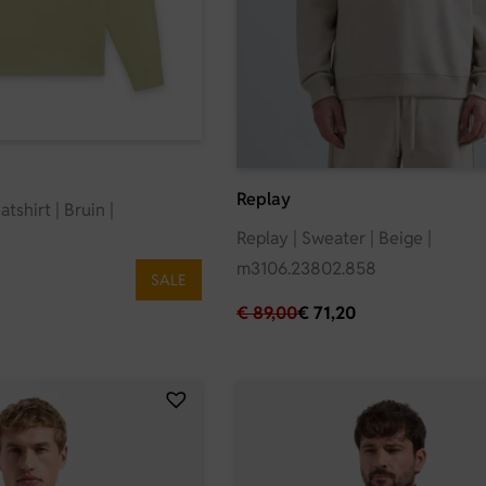
Replay
tshirt | Bruin |
Replay | Sweater | Beige |
m3106.23802.858
SALE
€
89,00
€
71,20