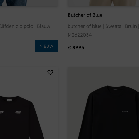
Butcher of Blue
Clifden zip polo | Blauw |
butcher of blue | Sweats | Bruin 
M2622034
NIEUW
€
89,95