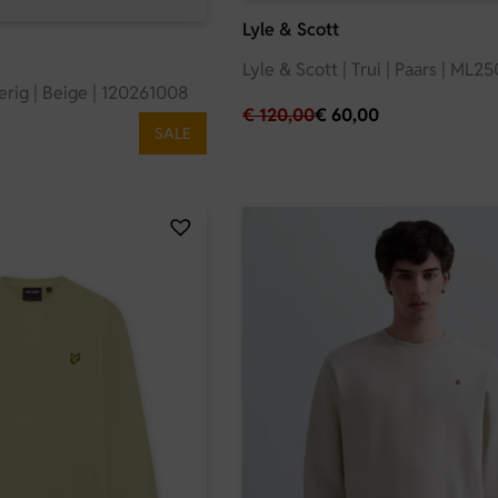
Lyle & Scott
Lyle & Scott | Trui | Paars | ML2
verig | Beige | 120261008
€
120,00
€
60,00
SALE