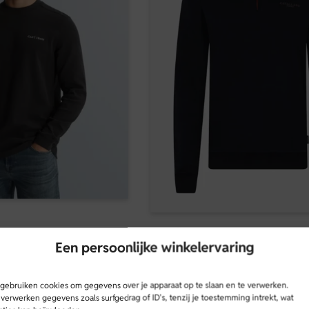
Cavallaro
eeve | Grijs | CTS2602511
Een persoonlijke winkelervaring
Cavallaro | Sweater | Blauw | WK
Sweat
 gebruiken cookies om gegevens over je apparaat op te slaan en te verwerken.
verwerken gegevens zoals surfgedrag of ID's, tenzij je toestemming intrekt, wat
€
139,95
€
83,97