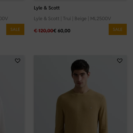
Lyle & Scott
500V
Lyle & Scott | Trui | Beige | ML2500V
SALE
SALE
€
120,00
€
60,00