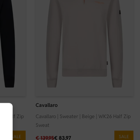
Cavallaro
26 Half Zip
Cavallaro | Sweater | Beige | WK26 Half Zip
Sweat
SALE
SALE
€
139,95
€
83,97