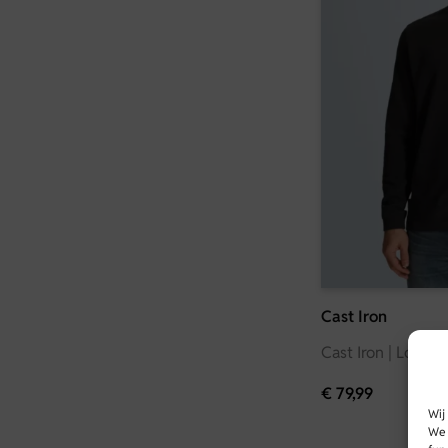
Cast Iron
Cast Iron | Longsl
€
79,99
Wij
We 