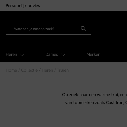
60 dagen retourrecht
Heren
Dames
Merken
Home
/
Collectie
/
Heren
/ Truien
Op zoek naar een warme trui, een s
van topmerken zoals Cast Iron, 