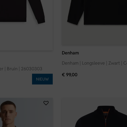
Denham
Denham | Longsleeve | Zwart | C
er | Bruin | 26030303
€
99,00
NIEUW