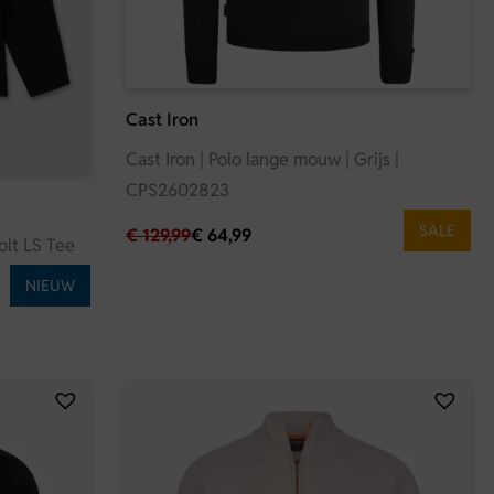
Cast Iron
Cast Iron | Polo lange mouw | Grijs |
CPS2602823
SALE
€
129,99
€
64,99
olt LS Tee
NIEUW