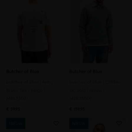
Butcher of Blue
Butcher of Blue
butcher of blue | Army
butcher of blue | Clifden
Brush Tee | Beige |
zip polo | Blauw |
M2622021
M2626009
€
59,95
€
159,95
NIEUW
NIEUW