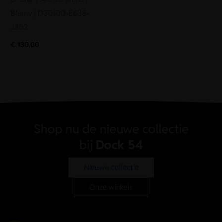
Blauw | D30100-E638-
J352
€
130,00
Shop nu de nieuwe collectie
bij
Dock 54
Nieuwe collectie
Onze winkels