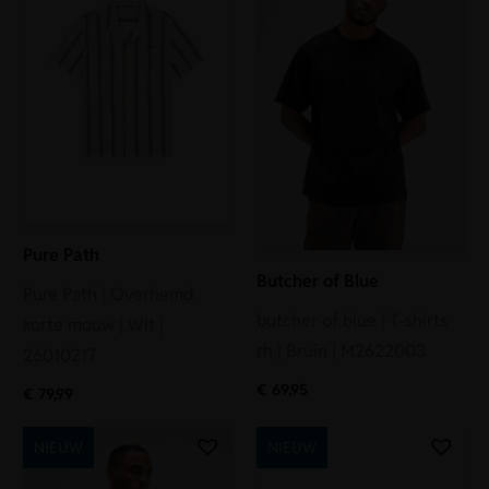
Pure Path
Butcher of Blue
Pure Path | Overhemd
butcher of blue | T-shirts
korte mouw | Wit |
rh | Bruin | M2622003
26010217
€
69,95
€
79,99
NIEUW
NIEUW