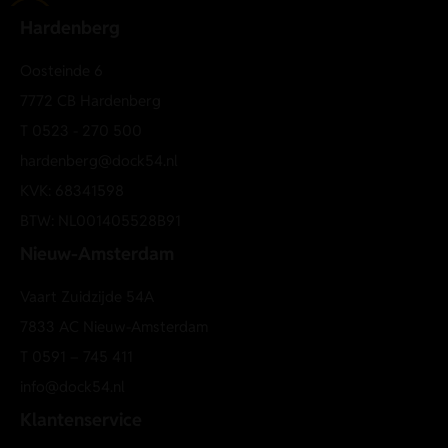
Hardenberg
Oosteinde 6
7772 CB Hardenberg
T
0523 - 270 500
hardenberg@dock54.nl
KVK: 68341598
BTW: NL001405528B91
Nieuw-Amsterdam
Vaart Zuidzijde 54A
7833 AC Nieuw-Amsterdam
T
0591 – 745 411
info@dock54.nl
Klantenservice