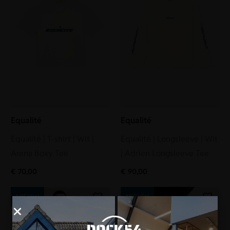
Equalité
Equalité
Equalité | T-shirt | Wit |
Equalité | Longsleeve | Wit
Arena Boxy Tee
| Adrien Longsleeve Tee
€
70,00
€
90,00
NIEUW
NIEUW