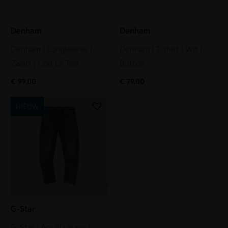
Denham
Denham
Denham | Longsleeve |
Denham | T-shirt | Wit |
Zwart | Colt LS Tee
Button
€
99,00
€
79,00
NIEUW
G-Star
G-Star | Arc 3D jeans |