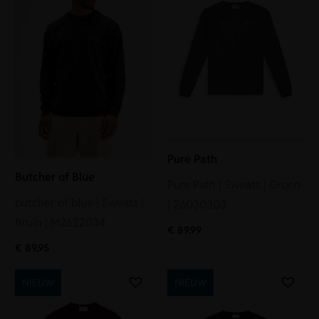
Pure Path
Butcher of Blue
Pure Path | Sweats | Groen
butcher of blue | Sweats |
| 26030303
Bruin | M2622034
€
89,99
€
89,95
NIEUW
NIEUW