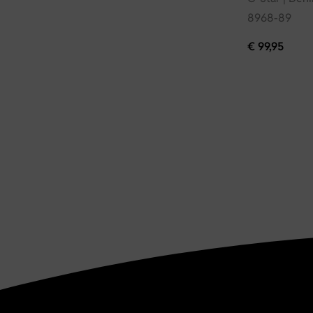
8968-89
€
99,95