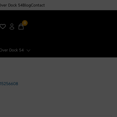
Over Dock 54
Blog
Contact
0
Over Dock 54
| 15256608