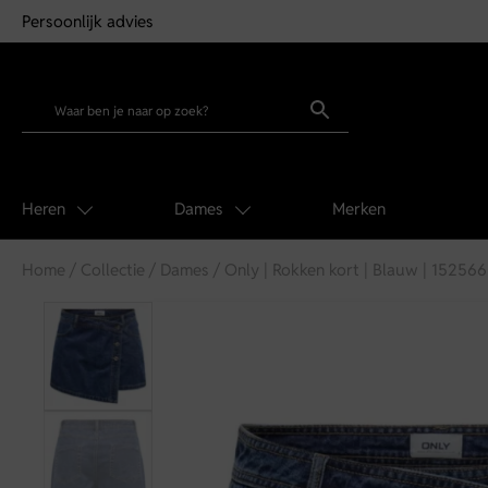
Persoonlijk advies
Heren
Dames
Merken
Home
/
Collectie
/
Dames
/ Only | Rokken kort | Blauw | 15256