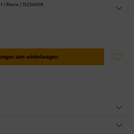
rt | Blauw | 15256608
oegen aan winkelwagen
56608