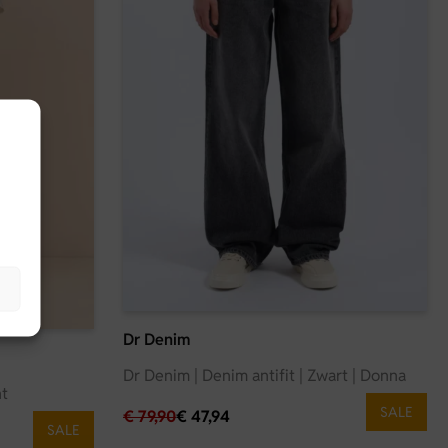
 wassen volgens het waslabel om de kwaliteit en pasvorm zo
Dr Denim
Dr Denim | Denim antifit | Zwart | Donna
nt
SALE
€
79,90
€
47,94
SALE