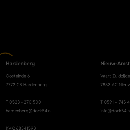
Hardenberg
Nieuw-Ams
Oosteinde 6
Vaart Zuidzijd
7772 CB Hardenberg
7833 AC Nieu
T
0523 - 270 500
T
0591 – 745 4
hardenberg@dock54.nl
info@dock54.n
KVK: 68341598