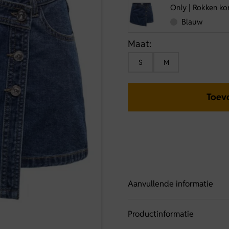
Only | Rokken ko
Blauw
Maat:
S
M
Toev
Aanvullende informatie
Productinformatie
Artikelnummer
152