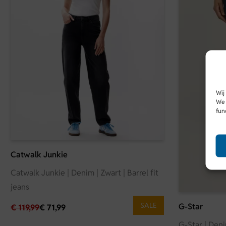
Wij
We 
fun
Catwalk Junkie
Catwalk Junkie | Denim | Zwart | Barrel fit
jeans
SALE
G-Star
€
119,99
€
71,99
G-Star | Deni