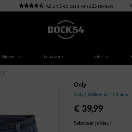
4.8 uit 5 op basis van 625 reviews
Nieuw
Lookbook
Sale
608
Only
Only | Rokken kort | Blauw 
€
39,99
Selecteer je kleur