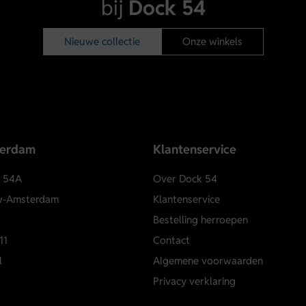
bij
Dock 54
Nieuwe collectie
Onze winkels
terdam
Klantenservice
e 54A
Over Dock 54
w-Amsterdam
Klantenservice
Bestelling herroepen
11
Contact
l
Algemene voorwaarden
Privacy verklaring