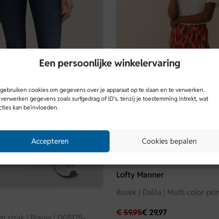
Katoen
Wij adviseren om de skort te
mooi mogelijk te houden.
Een persoonlijke winkelervaring
 gebruiken cookies om gegevens over je apparaat op te slaan en te verwerken.
verwerken gegevens zoals surfgedrag of ID's, tenzij je toestemming intrekt, wat
cties kan beïnvloeden.
Accepteren
Cookies bepalen
Lofty Manner
Broek | Dalila | Multi color pri
€
59,95
€
29,97
m strak | Blauw | D05175-