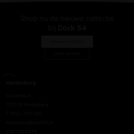
kwaliteit en kleur mooi te houden.
RD06 100
Shop nu de nieuwe collectie
bij
Dock 54
Nieuwe collectie
Onze winkels
Hardenberg
Oosteinde 6
7772 CB Hardenberg
T
0523 - 270 500
hardenberg@dock54.nl
KVK: 68341598