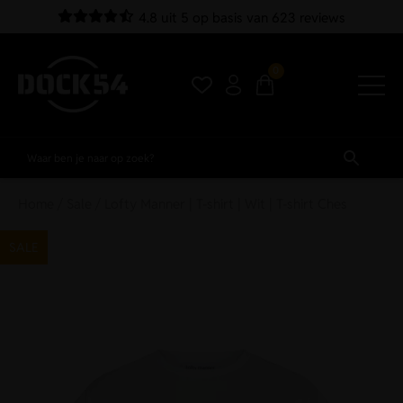
4.8 uit 5 op basis van 623 reviews
0
Home
/
Sale
/ Lofty Manner | T-shirt | Wit | T-shirt Ches
SALE