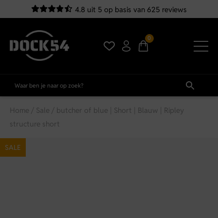
4.8 uit 5 op basis van 625 reviews
0
Home
/
Sale
/ butcher of blue | Short | Blauw | Ripley
structure short
SALE