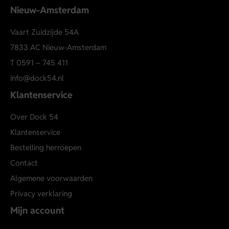
Machinewas 30°C
Nieuw-Amsterdam
Niet in de droger
Vaart Zuidzijde 54A
Lauw strijken
M2611075.890
7833 AC Nieuw-Amsterdam
T
0591 – 745 411
info@dock54.nl
Klantenservice
Over Dock 54
Klantenservice
Bestelling herroepen
Contact
Algemene voorwaarden
Privacy verklaring
Mijn account