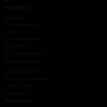
Hardenberg
Oosteinde 6
7772 CB Hardenberg
T
0523 - 270 500
hardenberg@dock54.nl
KVK: 68341598
BTW: NL001405528B91
Nieuw-Amsterdam
Vaart Zuidzijde 54A
7833 AC Nieuw-Amsterdam
T
0591 – 745 411
info@dock54.nl
Klantenservice