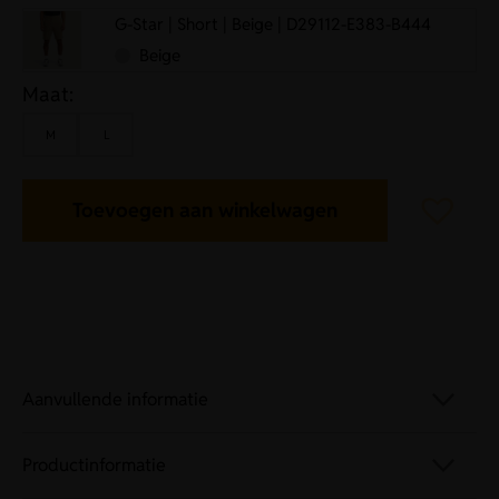
G-Star | Short | Beige | D29112-E383-B444
Beige
Maat:
M
L
Toevoegen aan winkelwagen
Aanvullende informatie
Productinformatie
Artikelnummer