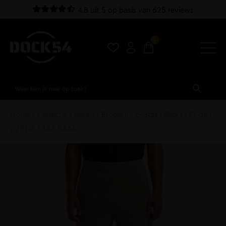
4.8 uit 5 op basis van 625 reviews
0
Home
/
Collectie
/
Heren
/
Broeken
/ G-Star | Short | Beige |
D29112-E383-B444