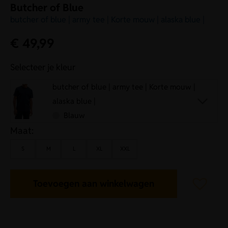
Butcher of Blue
butcher of blue | army tee | Korte mouw | alaska blue |
€
49,99
Selecteer je kleur
butcher of blue | army tee | Korte mouw |
alaska blue |
Blauw
Maat:
S
M
L
XL
XXL
Toevoegen aan winkelwagen