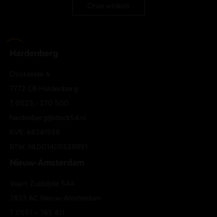
Onze winkels
Hardenberg
Oosteinde 6
7772 CB Hardenberg
T
0523 - 270 500
hardenberg@dock54.nl
KVK: 68341598
BTW: NL001405528B91
Nieuw-Amsterdam
Vaart Zuidzijde 54A
7833 AC Nieuw-Amsterdam
T
0591 – 745 411