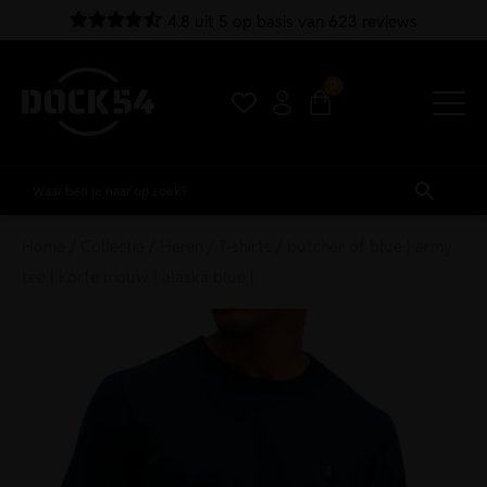
4.8 uit 5 op basis van 623 reviews
0
Home
/
Collectie
/
Heren
/
T-shirts
/ butcher of blue | army
tee | Korte mouw | alaska blue |