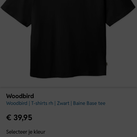
Woodbird
Woodbird | T-shirts rh | Zwart | Baine Base tee
€
39,95
Selecteer je kleur