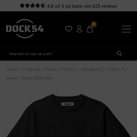
4.8 uit 5 op basis van 625 reviews
0
Home
/
Collectie
/
Heren
/
T-shirts
/ Woodbird | T-shirts rh |
Zwart | Baine Base tee