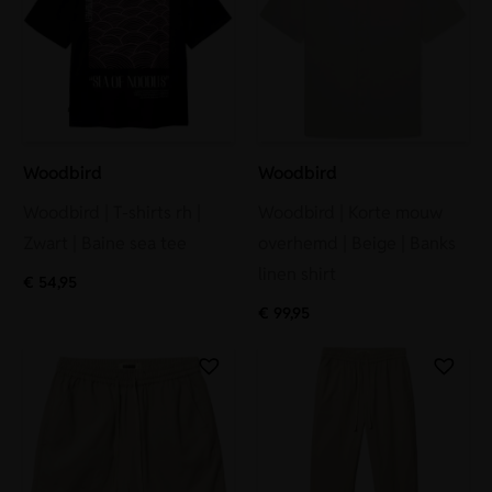
Woodbird
Woodbird
Woodbird | T-shirts rh |
Woodbird | Korte mouw
Zwart | Baine sea tee
overhemd | Beige | Banks
linen shirt
€
54,95
€
99,95