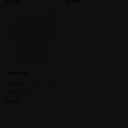
€
39,95
€
39,95
Woodbird
Woodbird | T-shirts | Wit |
Baine Base tee
€
39,95