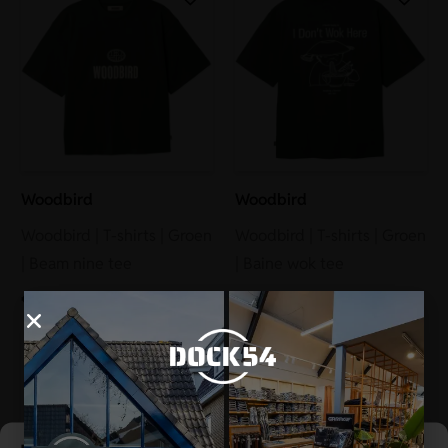
Woodbird
Woodbird
Woodbird | T-shirts | Groen
Woodbird | T-shirts | Groen
| Beam nine tee
| Baine wok tee
€
54,95
€
54,95