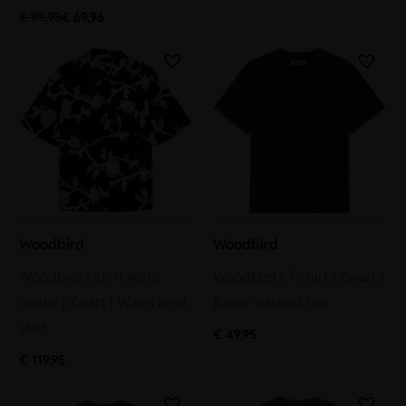
€
99,95
€
69,96
Woodbird
Woodbird
Woodbird | Shirt korte
Woodbird | T-shirt | Zwart |
mouw | Zwart | Wang bind
Baine washed tee
shirt
€
49,95
€
119,95