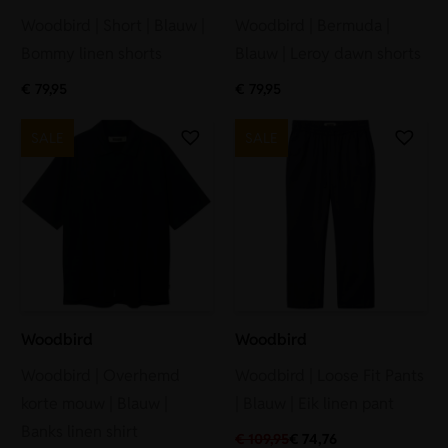
Woodbird | Short | Blauw |
Woodbird | Bermuda |
Bommy linen shorts
Blauw | Leroy dawn shorts
€
79,95
€
79,95
SALE
SALE
Woodbird
Woodbird
Woodbird | Overhemd
Woodbird | Loose Fit Pants
korte mouw | Blauw |
| Blauw | Eik linen pant
Banks linen shirt
€
109,95
€
74,76