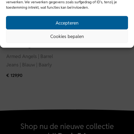
verwerken. We verwerken gegevens zoals surfgedrag of ID's, tenzij je
toestemming intrekt, wat functies kan beïnvloeden.
Accepteren
Cookies bepalen
Armed Angels
Armed Angels | Barrel
Jeans | Blauw | Baarly
€
129,90
Shop nu de nieuwe collectie