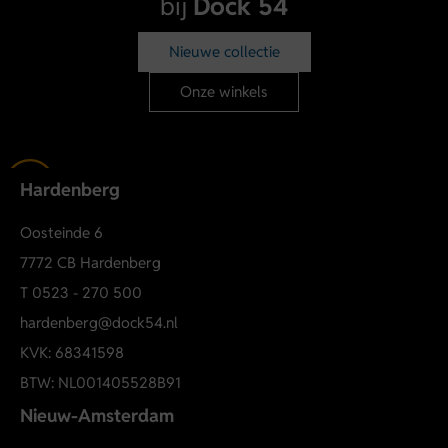
bij
Dock 54
Nieuwe collectie
Onze winkels
Hardenberg
Oosteinde 6
7772 CB Hardenberg
T
0523 - 270 500
hardenberg@dock54.nl
KVK: 68341598
BTW: NL001405528B91
Nieuw-Amsterdam