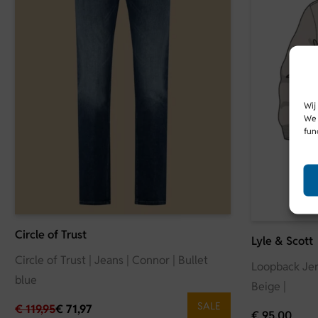
Wij
We 
fun
Circle of Trust
Lyle & Scott
Circle of Trust | Jeans | Connor | Bullet
Loopback Jer
blue
Beige |
SALE
€
119,95
€
71,97
€
95,00