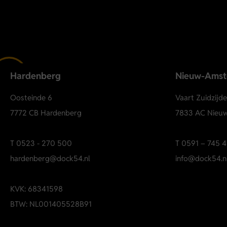
Hardenberg
Nieuw-Ams
Oosteinde 6
Vaart Zuidzijd
7772 CB Hardenberg
7833 AC Nieu
T
0523 - 270 500
T
0591 – 745 4
hardenberg@dock54.nl
info@dock54.n
KVK: 68341598
BTW: NL001405528B91