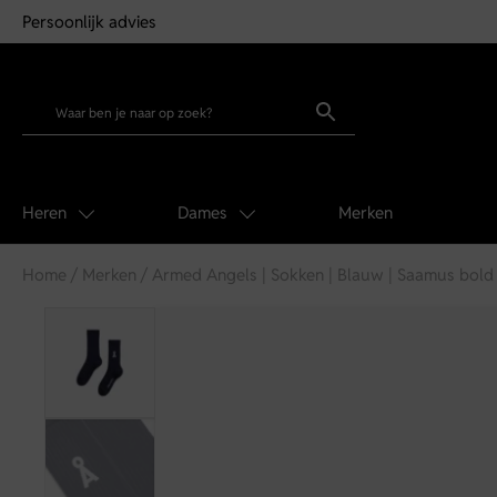
Persoonlijk advies
Heren
Dames
Merken
Home
/
Merken
/ Armed Angels | Sokken | Blauw | Saamus bold