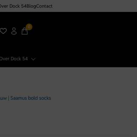
Over Dock 54
Blog
Contact
0
Over Dock 54
auw | Saamus bold socks