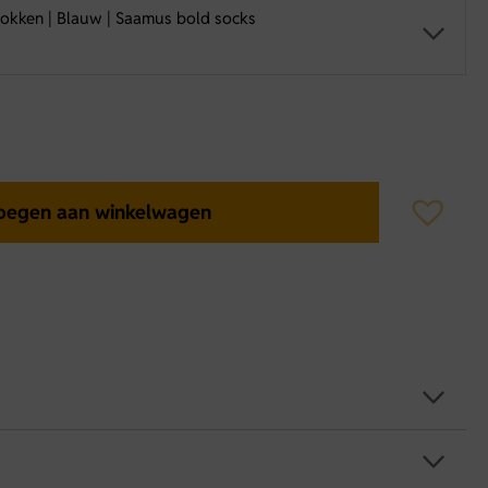
okken | Blauw | Saamus bold socks
oegen aan winkelwagen
mus bold socks