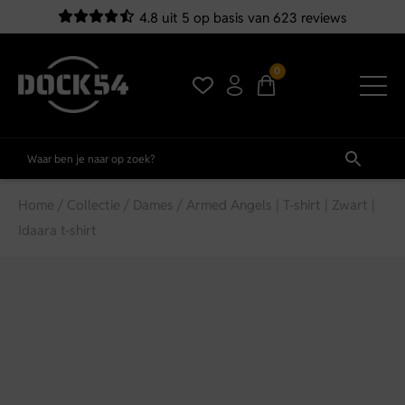
4.8 uit 5 op basis van 623 reviews
0
Home
/
Collectie
/
Dames
/ Armed Angels | T-shirt | Zwart |
Idaara t-shirt