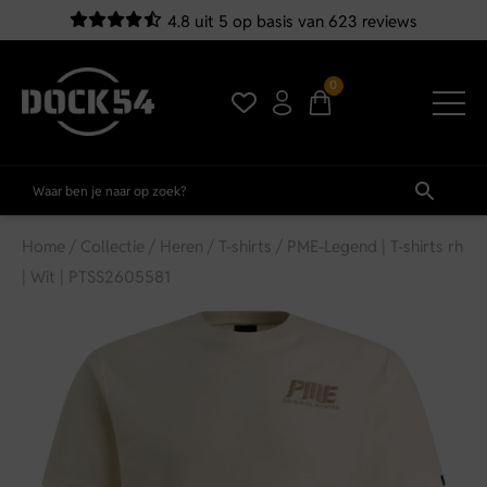
4.8 uit 5 op basis van 623 reviews
0
Home
/
Collectie
/
Heren
/
T-shirts
/ PME-Legend | T-shirts rh
| Wit | PTSS2605581