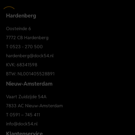
koelere avonden op vakantie of op de camping.
Materiaal & verzorging
Hardenberg
Dit PME Legend T-shirt is gemaakt van 95% katoen en 5%
elastaan. Hierdoor voelt het zacht aan en biedt het extra
Oosteinde 6
draagcomfort en bewegingsvrijheid.
7772 CB Hardenberg
Wassen op 30°C wordt aanbevolen om kleur en kwaliteit
T
0523 - 270 500
mooi te houden.
hardenberg@dock54.nl
Short sleeve r-neck American Class
KVK: 68341598
BTW: NL001405528B91
Nieuw-Amsterdam
Vaart Zuidzijde 54A
7833 AC Nieuw-Amsterdam
T
0591 – 745 411
info@dock54.nl
Klantenservice