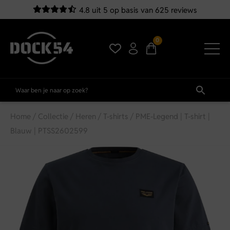
4.8 uit 5 op basis van 625 reviews
0
Home
/
Collectie
/
Heren
/
T-shirts
/ PME-Legend | T-shirt |
Blauw | PTSS2602599