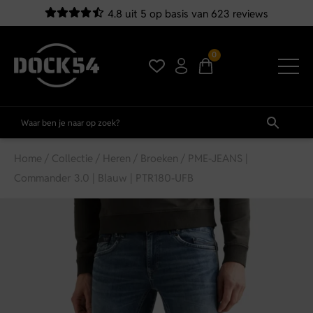
4.8 uit 5 op basis van 623 reviews
0
Home
/
Collectie
/
Heren
/
Broeken
/ PME-JEANS |
Commander 3.0 | Blauw | PTR180-UFB