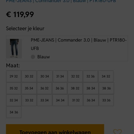
PME-JEANS | Commander 3.0 | Blauw | PTR180-UFB
€
119,99
Selecteer je kleur
PME-JEANS | Commander 3.0 | Blauw | PTR180-
UFB
Blauw
Maat:
29 32
30 32
30 34
31 34
32 32
32 36
34 32
35 32
35 34
36 32
36 36
38 32
38 34
38 36
32 34
33 32
33 34
34 34
31 32
36 34
33 36
34 36
Toevoegen aan winkelwagen