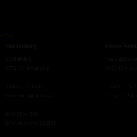
Hardenberg
Nieuw-Ams
Oosteinde 6
Vaart Zuidzijd
7772 CB Hardenberg
7833 AC Nieu
T
0523 - 270 500
T
0591 – 745 4
hardenberg@dock54.nl
info@dock54.n
KVK: 68341598
BTW: NL001405528B91