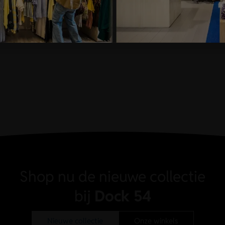
Shop nu de nieuwe collectie
bij
Dock 54
Nieuwe collectie
Onze winkels