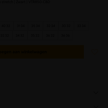
 stretch | Zwart | VTR850-CBD
40 32
31 34
35 34
32 34
30 32
33 34
32 32
34 32
35 32
36 32
36 36
oegen aan winkelwagen