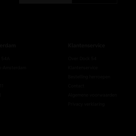
terdam
Klantenservice
e 54A
Over Dock 54
w-Amsterdam
Klantenservice
Bestelling herroepen
11
Contact
l
Algemene voorwaarden
Privacy verklaring