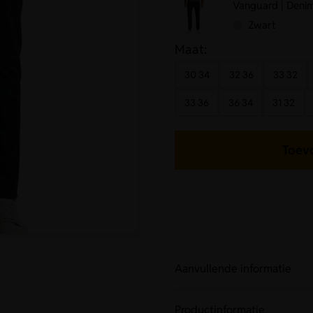
Vanguard | Denim
Zwart
Maat:
30 34
32 36
33 32
33 36
36 34
31 32
Toev
Aanvullende informatie
Productinformatie