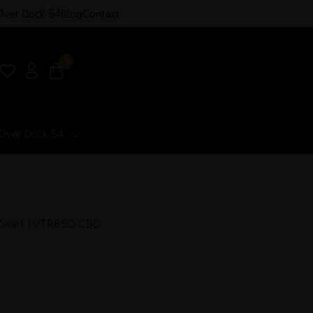
Over Dock 54
Blog
Contact
0
Over Dock 54
 Zwart | VTR850-CBD