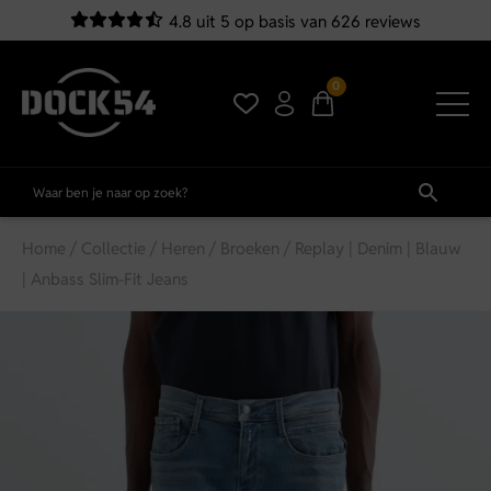
4.8 uit 5 op basis van 626 reviews
0
Home
/
Collectie
/
Heren
/
Broeken
/ Replay | Denim | Blauw
| Anbass Slim-Fit Jeans