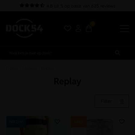
4.8 uit 5 op basis van 625 reviews
0
Home
/
Merken
/ Replay
Replay
Filter
NIEUW
SALE