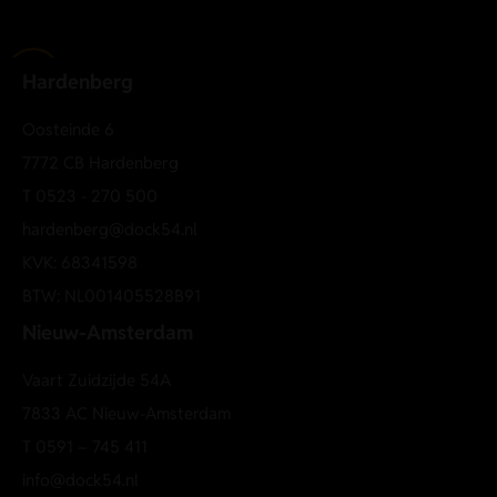
Hardenberg
Oosteinde 6
7772 CB Hardenberg
T
0523 - 270 500
hardenberg@dock54.nl
KVK: 68341598
BTW: NL001405528B91
Nieuw-Amsterdam
Vaart Zuidzijde 54A
7833 AC Nieuw-Amsterdam
T
0591 – 745 411
info@dock54.nl