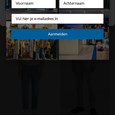
Voornaam
Achternaam
Accepteren
Replay
Replay
Email
Cookies bepalen
Replay | Grover Hyperflex
Replay | Short | Blauw |
jeans | Blauw |
M1072.685.192.009 |
Aanmelden
MA972Z.661.990
Grover Short
€
179,00
€
99,00