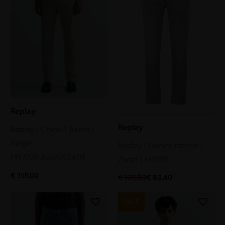
Replay
Replay
Replay | Chino ? Benni |
Beige |
Replay | Denim stretch |
M9722E.8366197.409
Zwart | M1005
€
159,00
€
139,00
€
83,40
SALE