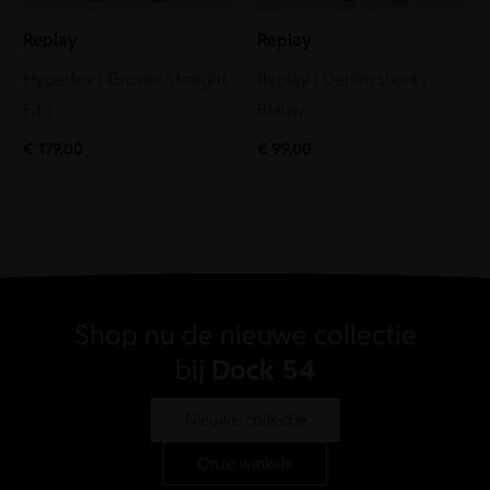
Replay
Replay
Hyperlex | Grover Straight
Replay | Denim short |
Fit |
Blauw
€
179,00
€
99,00
Shop nu de nieuwe collectie
bij
Dock 54
Nieuwe collectie
Onze winkels