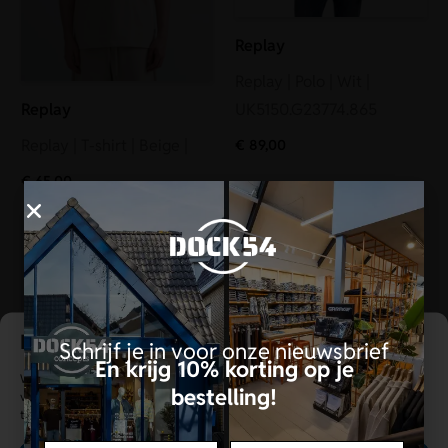
Replay
Replay | Polo | Wit |
UK5150.G23774.865
Replay
Replay | T-shirt | Beige |
€
89,00
€
65,00
Een persoonlijke winkelervaring
Schrijf je in voor onze nieuwsbrief
En krijg 10% korting op je
Wij gebruiken cookies om gegevens over je apparaat op te slaan en te
bestelling!
verwerken. We verwerken gegevens zoals surfgedrag of ID's, tenzij je
toestemming intrekt, wat functies kan beïnvloeden.