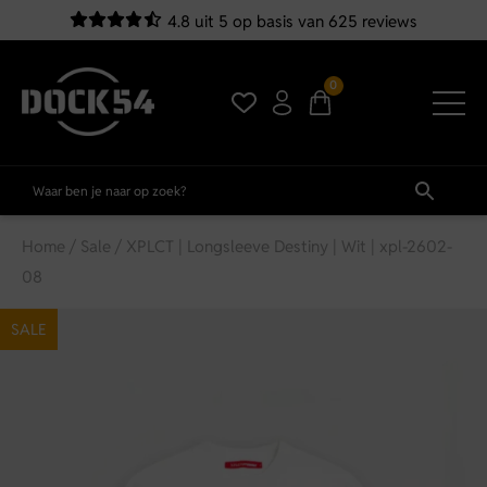
4.8 uit 5 op basis van 625 reviews
0
Home
/
Sale
/ XPLCT | Longsleeve Destiny | Wit | xpl-2602-
08
SALE