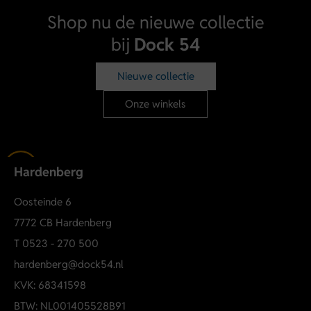
Ontdek meer van XPLCT Studios en geef je outfit een
Shop nu de nieuwe collectie
moderne streetwear upgrade.
bij
Dock 54
Materiaal & verzorging
Gemaakt van katoen voor een zacht en comfortabel
Nieuwe collectie
draaggevoel.
Ademend en huidvriendelijk
Onze winkels
Ideaal voor dagelijks gebruik
Machinewas op 30 graden aanbevolen
Binnenstebuiten wassen om prints mooi te houden
Hardenberg
Oosteinde 6
7772 CB Hardenberg
T
0523 - 270 500
hardenberg@dock54.nl
KVK: 68341598
BTW: NL001405528B91