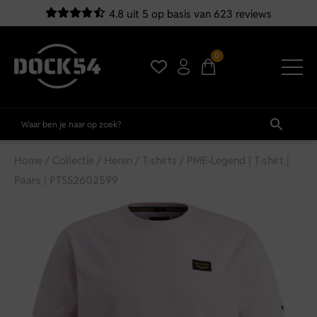
4.8 uit 5 op basis van 623 reviews
0
Home
/
Collectie
/
Heren
/
T-shirts
/ PME-Legend | T-shirt |
Paars | PTSS2602599