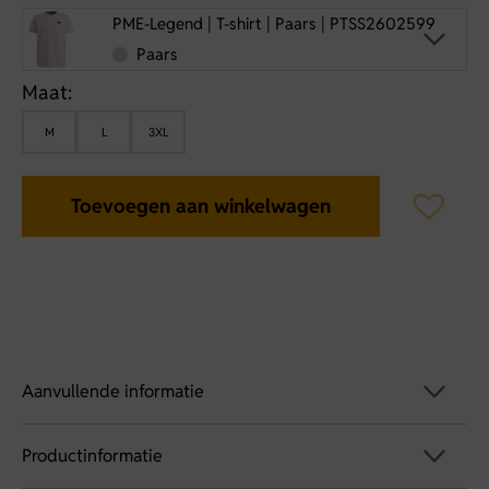
PME-Legend | T-shirt | Paars | PTSS2602599
Paars
Maat:
M
L
3XL
Toevoegen aan winkelwagen
Aanvullende informatie
Productinformatie
Artikelnummer