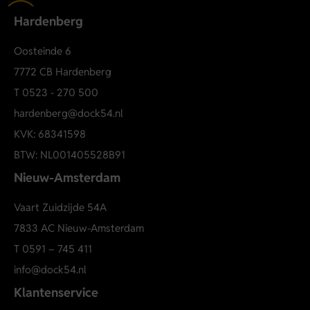
Korte mouwen
Hardenberg
PME Legend logo op de borst
Comfortabele basic fit
Oosteinde 6
Artikelnummer: PTSS2602599-4303
7772 CB Hardenberg
Wasadvies: wassen op maximaal 30 graden en
T
0523 - 270 500
binnenstebuiten wassen om de kleur mooi te houden.
hardenberg@dock54.nl
Short sleeve r-neck American Class
KVK: 68341598
BTW: NL001405528B91
Nieuw-Amsterdam
Vaart Zuidzijde 54A
7833 AC Nieuw-Amsterdam
T
0591 – 745 411
info@dock54.nl
Klantenservice