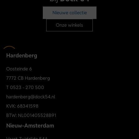
streetwearcultuur.
Nieuwe collectie
Materiaal & verzorging
Regular fit
Onze winkels
Korte mouwen
Print op borst en rug
Biarritz Address artwork
Hardenberg
Gemaakt van biologisch katoen
Jersey kwaliteit
Oosteinde 6
Garment wash voor een zachte finish
7772 CB Hardenberg
Machinewas volgens wasvoorschrift
T
0523 - 270 500
hardenberg@dock54.nl
KVK: 68341598
BTW: NL001405528B91
Nieuw-Amsterdam
Vaart Zuidzijde 54A