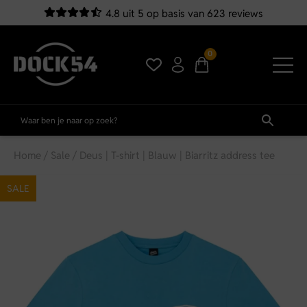
4.8 uit 5 op basis van 623 reviews
0
Home
/
Sale
/ Deus | T-shirt | Blauw | Biarritz address tee
SALE