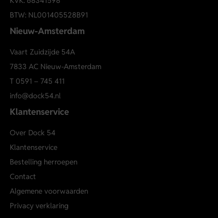
KVK: 68341598
Roze met bordeauxrode stippen
BTW: NL001405528B91
Artikelnummer: WT217848
Verzorgingsadvies:
Nieuw-Amsterdam
Handwas koud
Vaart Zuidzijde 54A
Niet in de droger
7833 AC Nieuw-Amsterdam
Plat laten drogen
T
0591 – 745 411
Strijken op lage temperatuur
info@dock54.nl
Stomen op lage temperatuur
Klantenservice
WT217848
Over Dock 54
Klantenservice
Bestelling herroepen
Contact
Algemene voorwaarden
Privacy verklaring