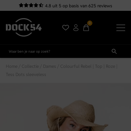
4.8 uit 5 op basis van 625 reviews
0
Home
/
Collectie
/
Dames
/ Colourful Rebel | Top | Roze |
Tess Dots sleeveless