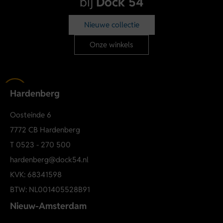
bij
Dock 54
Voeg een frisse zomerse touch toe aan je outfit met deze
light blue stretch short van ONLY
. Ideaal voor vakanties,
Nieuwe collectie
festivals of een relaxte dag in de zon.
Onze winkels
Bestel nu de ONLY Onljosephine short 15321381
en geniet
van stijl én comfort deze zomer!
Hardenberg
Oosteinde 6
7772 CB Hardenberg
T
0523 - 270 500
hardenberg@dock54.nl
KVK: 68341598
BTW: NL001405528B91
Nieuw-Amsterdam