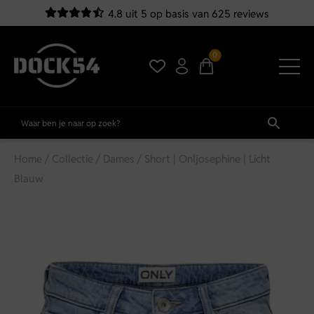
4.8 uit 5 op basis van 625 reviews
0
Home
/
Collectie
/
Dames
/ Short | Onljosephine | Licht
Blauw