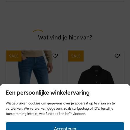
Half Zipp collar
Cast Iron sweatshirt met halve rits, regular fit en garment-
Maat
dye wassing. Comfortabel, stoer en veelzijdig voor elke
L
casual outfit.
Soort
Wat vind je hier van?
Sweats
Merk
SALE
SALE
Cast Iron
Seizoen
HW2526
Een persoonlijke winkelervaring
Kleur
Wij gebruiken cookies om gegevens over je apparaat op te slaan en te
Bruin
verwerken. We verwerken gegevens zoals surfgedrag of ID's, tenzij je
toestemming intrekt, wat functies kan beïnvloeden.
Accepteren