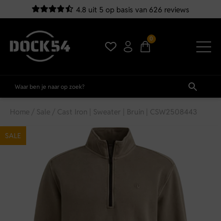
4.8 uit 5 op basis van 626 reviews
0
Home
/
Sale
/ Cast Iron | Sweater | Bruin | CSW2508443
SALE