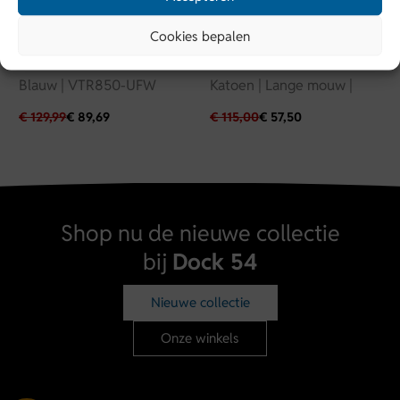
Vanguard
Lyle & Scott
Cookies bepalen
Vanguard | Denim stretch |
Lyle & Scott overshirt |
Blauw | VTR850-UFW
Katoen | Lange mouw |
€
129,99
€
89,69
€
115,00
€
57,50
Shop nu de nieuwe collectie
bij
Dock 54
Nieuwe collectie
Onze winkels