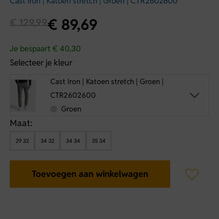
Cast Iron | Katoen stretch | Groen | CTR2602600
€
89,69
€
129,99
Je bespaart € 40,30
Selecteer je kleur
Cast Iron | Katoen stretch | Groen |
CTR2602600
Groen
Maat:
29 32
34 32
34 34
35 34
Toevoegen aan winkelwagen