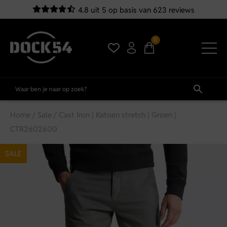
4.8 uit 5 op basis van 623 reviews
0
Home
/
Sale
/ Cast Iron | Katoen stretch | Groen |
CTR2602600
SALE