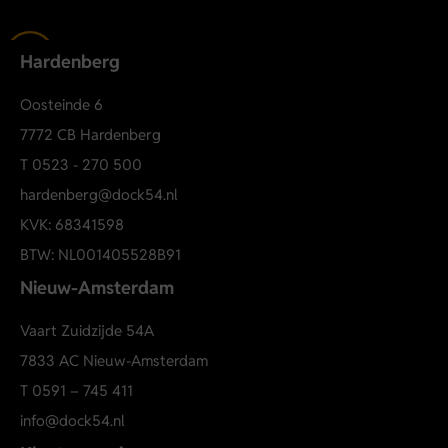
98% katoen
2% elastane
Hardenberg
Straight fit
Comfort stretch denim
Oosteinde 6
Lichtgrijze denim wassing
7772 CB Hardenberg
Five-pocket model
T
0523 - 270 500
Knoop- en ritssluiting
hardenberg@dock54.nl
01+-26-04-16-006-48
KVK: 68341598
BTW: NL001405528B91
Nieuw-Amsterdam
Vaart Zuidzijde 54A
7833 AC Nieuw-Amsterdam
T
0591 – 745 411
info@dock54.nl