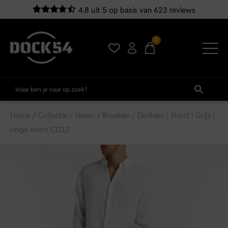
4.8 uit 5 op basis van 623 reviews
0
Home
/
Collectie
/
Heren
/
Broeken
/ Denham | Short | Grijs |
ridge short C032