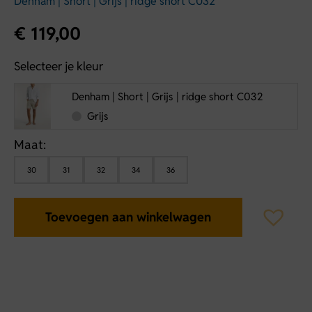
Denham | Short | Grijs | ridge short C032
€
119,00
Selecteer je kleur
Denham | Short | Grijs | ridge short C032
Grijs
Maat:
30
31
32
34
36
Toevoegen aan winkelwagen