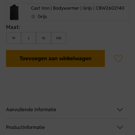
Cast Iron | Bodywarmer | Grijs | CBW2602140
Grijs
Maat:
M
L
XL
XXL
Toevoegen aan winkelwagen
Aanvullende informatie
Productinformatie
Artikelnummer