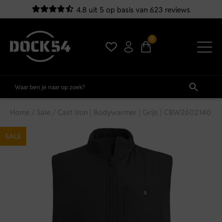
4.8 uit 5 op basis van 623 reviews
0
Home
/
Sale
/ Cast Iron | Bodywarmer | Grijs | CBW2602140
SALE