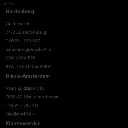
Ritssluiting
Hardenberg
Opstaande kraag
Afsluitbare borstzak
Oosteinde 6
Voorzakken met rits
7772 CB Hardenberg
Lichtgewicht draagcomfort
T
0523 - 270 500
Korte bodywarmer
hardenberg@dock54.nl
KVK: 68341598
BTW: NL001405528B91
Nieuw-Amsterdam
Vaart Zuidzijde 54A
7833 AC Nieuw-Amsterdam
T
0591 – 745 411
info@dock54.nl
Klantenservice