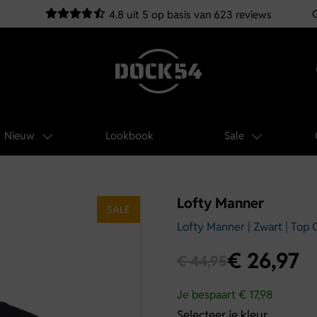
4.8 uit 5 op basis van 623 reviews
Nieuw
Lookbook
Sale
Lofty Manner
SALE
Lofty Manner | Zwart | Top 
€
26,97
€
44,95
Je bespaart € 17,98
Selecteer je kleur