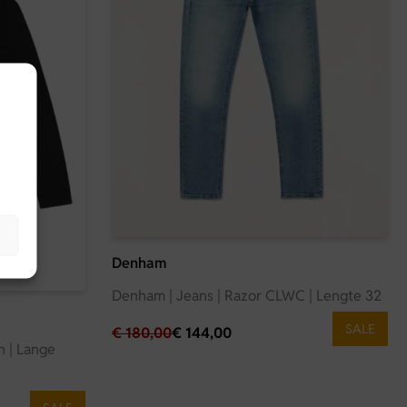
Denham
Denham | Jeans | Razor CLWC | Lengte 32
SALE
€
180,00
€
144,00
n | Lange