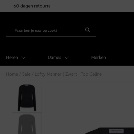
60 dagen retourrecht
Heren
Dames
Merken
Home
/
Sale
/ Lofty Manner | Zwart | Top Celine