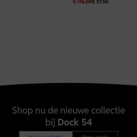
€
115,00
€
57,50
Shop nu de nieuwe collectie
bij
Dock 54