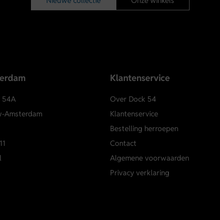
Nieuwe collectie
Onze winkels
terdam
Klantenservice
e 54A
Over Dock 54
w-Amsterdam
Klantenservice
Bestelling herroepen
11
Contact
l
Algemene voorwaarden
Privacy verklaring