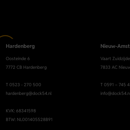
Hardenberg
Nieuw-Ams
Oosteinde 6
Vaart Zuidzijd
7772 CB Hardenberg
7833 AC Nieu
T
0523 - 270 500
T
0591 – 745 4
hardenberg@dock54.nl
info@dock54.n
KVK: 68341598
BTW: NL001405528B91