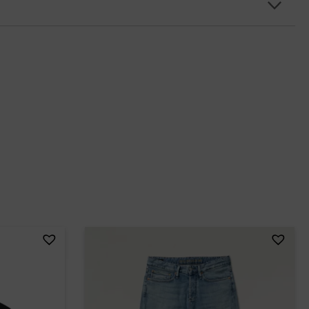
 Celine
eline
e top met ronde hals. De aangesloten top heeft aan de zijkant
top net even anders maakt. De donkergrijze top bevat veel
irt lm
lastaan
ty Manner
26
rt