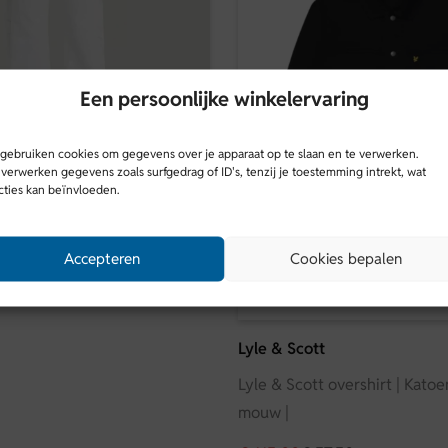
Een persoonlijke winkelervaring
 gebruiken cookies om gegevens over je apparaat op te slaan en te verwerken.
verwerken gegevens zoals surfgedrag of ID's, tenzij je toestemming intrekt, wat
cties kan beïnvloeden.
ey 3D Boyfriend |
Accepteren
Cookies bepalen
SALE
,97
Lyle & Scott
Lyle & Scott overshirt | Katoe
mouw |