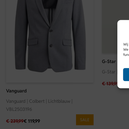
Wij
We 
fun
G-Star
G-Star | Bow
€
139,95
€
69
Vanguard
Vanguard | Colbert | Lichtblauw |
VBL2503196
SALE
€
239,99
€
119,99