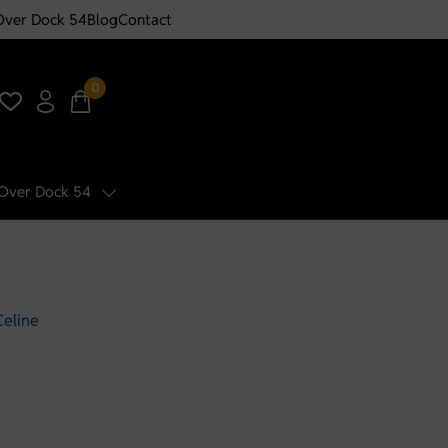
Over Dock 54
Blog
Contact
0
Over Dock 54
Celine