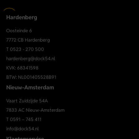
componenten. De jas heeft een PFC-vrije waterafstotende
finish, wat zorgt voor een duurzamere keuze zonder in te
Hardenberg
leveren op functionaliteit.
Winddicht en lichtgewicht
Oosteinde 6
Waterafstotend (PFC-vrij)
7772 CB Hardenberg
Gerecyclede materialen
T
0523 - 270 500
Sluiting met rits en windcatcher
hardenberg@dock54.nl
Ritszakken en steekzakken met drukknopen
KVK: 68341598
Short jacket shirt biker jacket cruncy
BTW: NL001405528B91
Nieuw-Amsterdam
Vaart Zuidzijde 54A
7833 AC Nieuw-Amsterdam
T
0591 – 745 411
info@dock54.nl
Klantenservice