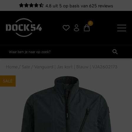
4.8 uit 5 op basis van 625 reviews
0
Home
/
Sale
/ Vanguard | Jas kort | Blauw | VJA2602173
SALE