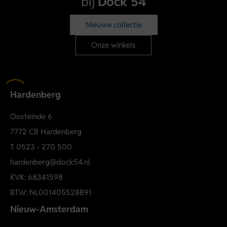
bij
Dock 54
Nieuwe collectie
Onze winkels
Hardenberg
Oosteinde 6
7772 CB Hardenberg
T
0523 - 270 500
hardenberg@dock54.nl
KVK: 68341598
BTW: NL001405528B91
Nieuw-Amsterdam