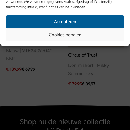
HW2526
verwerken. We verwerken gegevens zoals surfgedrag of ID's, tenzij je
toestemming intrekt, wat functies kan beïnvloeden.
Kleur
Bruin
Accepteren
Vanguard
Cookies bepalen
Vanguard | Denim stretch |
Blauw | VTR2409704*-
Circle of Trust
BBP
Denim short | Mikky |
€
139,99
€
69,99
Summer sky
€
79,95
€
39,97
Shop nu de nieuwe collectie