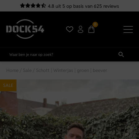
4.8 uit 5 op basis van 625 reviews
0
Home
/
Sale
/ Schott | Winterjas | groen | beever
SALE