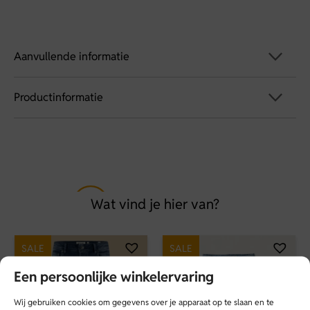
Aanvullende informatie
Productinformatie
Artikelnummer
2014038
GANT 2014038 277 Dry Sand
Maat
Printed Polo | Beige |
XXL
Soort
Wat vind je hier van?
Polo
Merk
SALE
SALE
GANT
Een persoonlijke winkelervaring
Seizoen
Wij gebruiken cookies om gegevens over je apparaat op te slaan en te