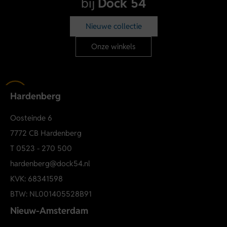
bij
Dock 54
Nieuwe collectie
Onze winkels
Hardenberg
Oosteinde 6
7772 CB Hardenberg
T
0523 - 270 500
hardenberg@dock54.nl
KVK: 68341598
BTW: NL001405528B91
Nieuw-Amsterdam