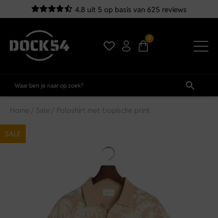
4.8 uit 5 op basis van 625 reviews
0
Home
/
Sale
/ Poloshirt met tropische print
SALE