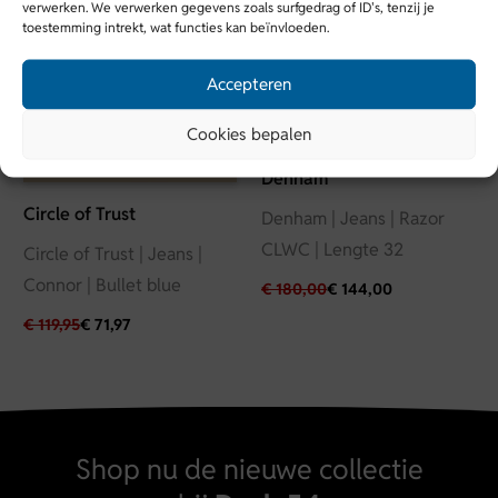
verwerken. We verwerken gegevens zoals surfgedrag of ID's, tenzij je
VZ25
toestemming intrekt, wat functies kan beïnvloeden.
Kleur
Accepteren
Beige
Cookies bepalen
Denham
Circle of Trust
Denham | Jeans | Razor
CLWC | Lengte 32
Circle of Trust | Jeans |
Connor | Bullet blue
€
180,00
€
144,00
€
119,95
€
71,97
Shop nu de nieuwe collectie