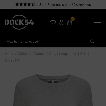
4.8 uit 5 op basis van 626 reviews
0
Home
/
Collectie
/
Dames
/ Only | Longsleeve | Grijs |
15323159