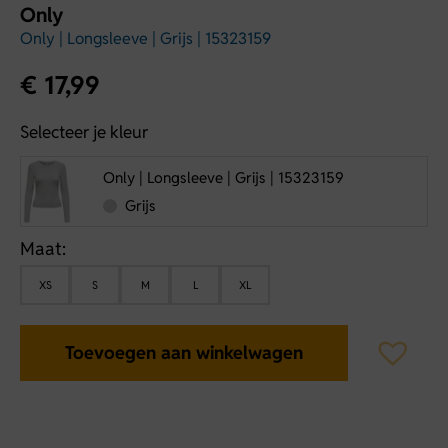
Only
Only | Longsleeve | Grijs | 15323159
€
17,99
Selecteer je kleur
Only | Longsleeve | Grijs | 15323159
Grijs
Maat:
XS
S
M
L
XL
Toevoegen aan winkelwagen