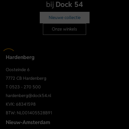
96% Biologisch katoen
bij
Dock 54
4% Elastaan
Zachte stretchkwaliteit
Nieuwe collectie
Artikelnummer: 15323159
Onze winkels
Model: ONLRILEY Top
Shop de ONLY ONLRILEY Top voor dames online of ontdek
de nieuwste ONLY collectie bij Dock 54 Hardenberg.
Hardenberg
Oosteinde 6
7772 CB Hardenberg
T
0523 - 270 500
hardenberg@dock54.nl
KVK: 68341598
BTW: NL001405528B91
Nieuw-Amsterdam