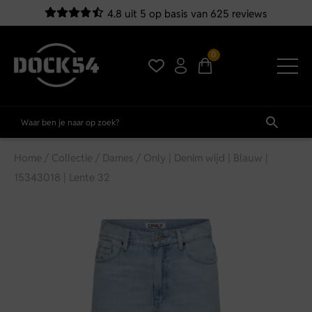
4.8 uit 5 op basis van 625 reviews
0
Home
/
Collectie
/
Dames
/ Only | Denim wijd | Blauw |
15343018 | Lente 32