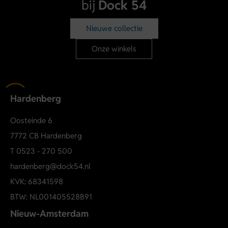
Wide fit
bij
Dock 54
High waist
Nieuwe collectie
Omgeslagen zoom
Ritssluiting
Onze winkels
Voor-, achter- en muntzakje
Riemlussen
100% biologisch katoen
Hardenberg
Artikelnummer: 15343018
Shop deze ONLY wide fit jeans online of ontdek de nieuwste
Oosteinde 6
ONLY collectie bij Dock 54 Hardenberg.
7772 CB Hardenberg
T
0523 - 270 500
hardenberg@dock54.nl
KVK: 68341598
BTW: NL001405528B91
Nieuw-Amsterdam