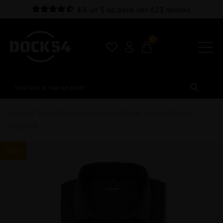
4.8 uit 5 op basis van 623 reviews
0
Home
/
Sale
/ Olymp | Overhemd lange mouw | Blauw |
1372718
SALE