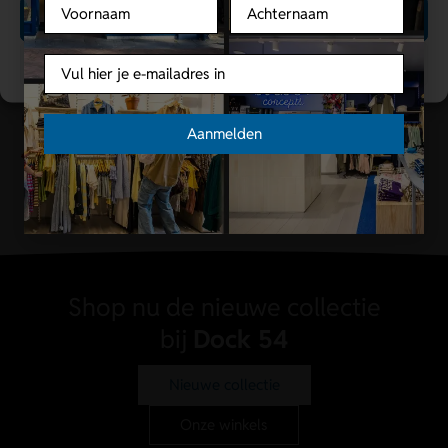
Voornaam
Achternaam
Accepteren
Only
Email
Cookies bepalen
Dr Denim
Only | Onlforever Black
Dr Denim| Model Echo |
Denim | Skinny Fit |
Aanmelden
Jeans | Lengte maat 32
€
49,99
€
29,99
€
79,90
€
47,94
Shop nu de nieuwe collectie
bij
Dock 54
Nieuwe collectie
Onze winkels