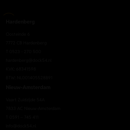
Hardenberg
Oosteinde 6
7772 CB Hardenberg
T
0523 - 270 500
hardenberg@dock54.nl
KVK: 68341598
BTW: NL001405528B91
Nieuw-Amsterdam
Vaart Zuidzijde 54A
7833 AC Nieuw-Amsterdam
T
0591 – 745 411
info@dock54.nl