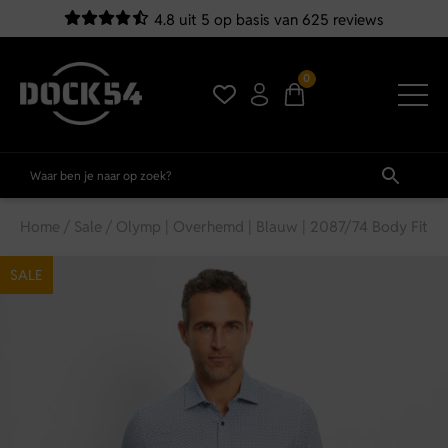
4.8 uit 5 op basis van 625 reviews
0
Home
/
Sale
/ Olymp | Overhemd | Blauw | 2087/74 Body Fit
SALE