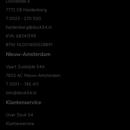
Oosteinde 6
Lichtgewicht en kreukarm materiaal
7772 CB Hardenberg
Comfortabele stretchkwaliteit
T
0523 - 270 500
Artikelnummer: 84441000
hardenberg@dock54.nl
84441000
KVK: 68341598
BTW: NL001405528B91
Nieuw-Amsterdam
Vaart Zuidzijde 54A
7833 AC Nieuw-Amsterdam
T
0591 – 745 411
info@dock54.nl
Klantenservice
Over Dock 54
Klantenservice