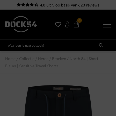
4.8 uit 5 op basis van 623 reviews
0
Home
/
Collectie
/
Heren
/
Broeken
/ North 84 | Short |
Blauw | Sensitive Travel Shorts