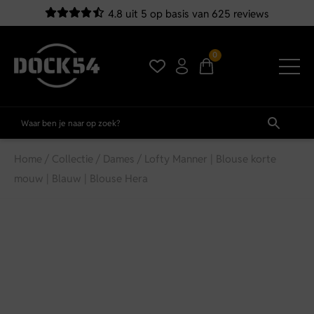
4.8 uit 5 op basis van 625 reviews
0
Home
/
Collectie
/
Dames
/ Lofty Manner | Blouse korte
mouw | Blauw | Blouse Hera