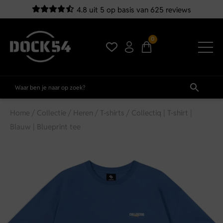
4.8 uit 5 op basis van 625 reviews
0
Home
/
Collectie
/
Heren
/
T-shirts
/ Collectiq | T-shirt |
Blauw | Blueprint tee