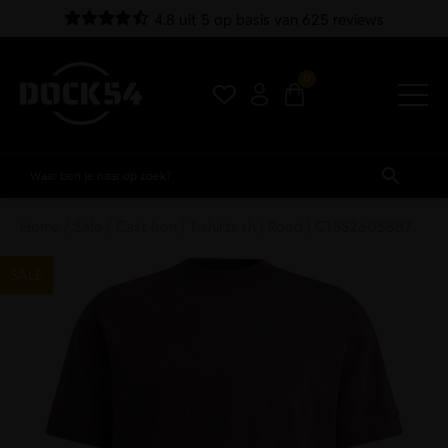
4.8 uit 5 op basis van 625 reviews
0
Home
/
Sale
/ Cast Iron | T-shirts rh | Rood | CTSS2605587
SALE