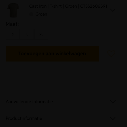
Cast Iron | T-shirt | Groen | CTSS2606591
Groen
Maat:
S
L
XL
Toevoegen aan winkelwagen
Aanvullende informatie
Productinformatie
Artikelnummer