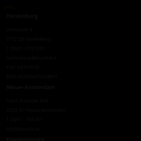
Interlock jersey kwaliteit
Regular fit
Hardenberg
Ronde hals
Korte mouwen
Oosteinde 6
Effen uitvoering
7772 CB Hardenberg
Ademende en comfortabele kwaliteit
T
0523 - 270 500
Vormvaste stof
hardenberg@dock54.nl
Artikelnummer: CTSS2606591-6148
KVK: 68341598
Volg altijd de wasinstructies op het label voor optimaal
BTW: NL001405528B91
behoud van kleur, pasvorm en kwaliteit.
Nieuw-Amsterdam
Short sleeve R-neck
Vaart Zuidzijde 54A
7833 AC Nieuw-Amsterdam
T
0591 – 745 411
info@dock54.nl
Klantenservice