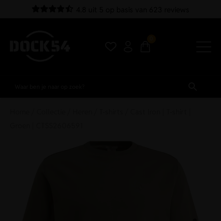
4.8 uit 5 op basis van 623 reviews
0
Home
/
Collectie
/
Heren
/
T-shirts
/ Cast Iron | T-shirt |
Groen | CTSS2606591