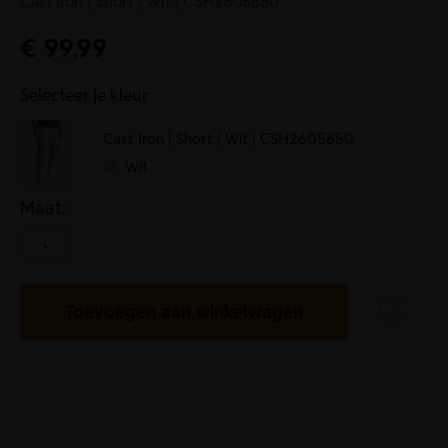
Cast Iron | Short | Wit | CSH2605650
€
99,99
Selecteer je kleur
Cast Iron | Short | Wit | CSH2605650
Wit
Maat:
L
Toevoegen aan winkelwagen