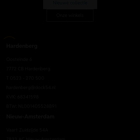
Nieuwe collectie
en stretch voor een luchtig en comfortabel draaggevoel.
Regular fit
Onze winkels
Elastische waistband met koordjes
Paspelzakken
Structuurstof
Hardenberg
Comfort stretch
Lichtgewicht kwaliteit
Oosteinde 6
Materiaal:
7772 CB Hardenberg
85% katoen / 15% linnen
T
0523 - 270 500
Chino pakket short
hardenberg@dock54.nl
KVK: 68341598
BTW: NL001405528B91
Nieuw-Amsterdam
Vaart Zuidzijde 54A
7833 AC Nieuw-Amsterdam