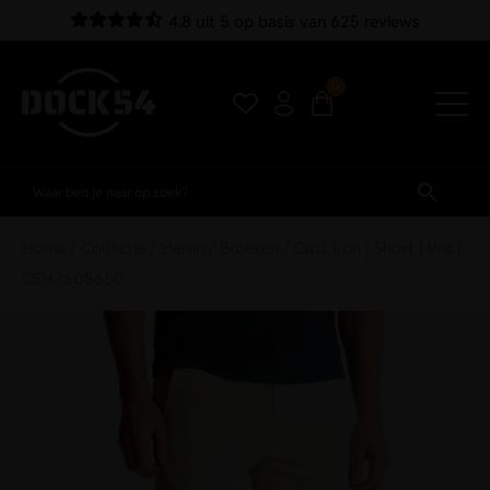
4.8 uit 5 op basis van 625 reviews
0
Home
/
Collectie
/
Heren
/
Broeken
/ Cast Iron | Short | Wit |
CSH2605650