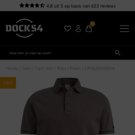
4.8 uit 5 op basis van 623 reviews
0
Home
/
Sale
/ Cast Iron | Polo | Paars | CPSS2605894
SALE