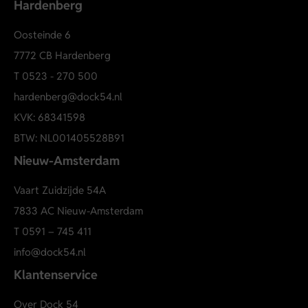
Hardenberg
Polokraag
Knoopsluiting
Oosteinde 6
Korte mouwen
7772 CB Hardenberg
Logo op borst en mouw
T
0523 - 270 500
Comfortabele regular fit
hardenberg@dock54.nl
KVK: 68341598
BTW: NL001405528B91
Nieuw-Amsterdam
Vaart Zuidzijde 54A
7833 AC Nieuw-Amsterdam
T
0591 – 745 411
info@dock54.nl
Klantenservice
Over Dock 54