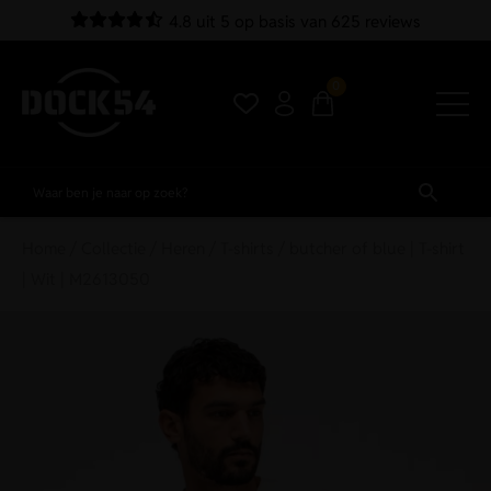
4.8 uit 5 op basis van 625 reviews
0
Home
/
Collectie
/
Heren
/
T-shirts
/ butcher of blue | T-shirt
| Wit | M2613050