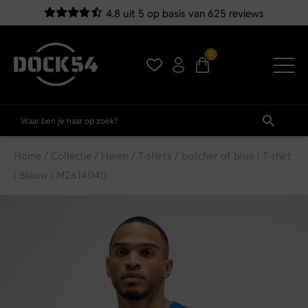
4.8 uit 5 op basis van 625 reviews
0
Home
/
Collectie
/
Heren
/
T-shirts
/ butcher of blue | T-shirt
| Blauw | M2614040