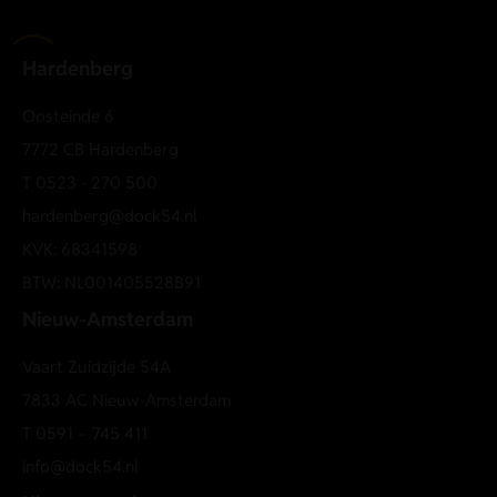
Lichtgewicht metalen frame
Comfortabele verstelbare neuspads
Hardenberg
Moderne, tijdloze vorm
Geschikt voor dagelijks gebruik
Oosteinde 6
Unisex model
7772 CB Hardenberg
UV400-bescherming tegen schadelijke UV-stralen
T
0523 - 270 500
Ontworpen in Scandinavië
hardenberg@dock54.nl
KVK: 68341598
BTW: NL001405528B91
Nieuw-Amsterdam
Vaart Zuidzijde 54A
7833 AC Nieuw-Amsterdam
T
0591 – 745 411
info@dock54.nl