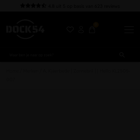
4.8 uit 5 op basis van 623 reviews
0
Home
/
Merken
/ A. Kjaerbede | Zonnebril | | Hello KL2505-
007