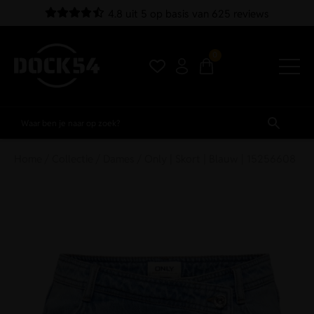
4.8 uit 5 op basis van 625 reviews
0
Home
/
Collectie
/
Dames
/ Only | Skort | Blauw | 15256608