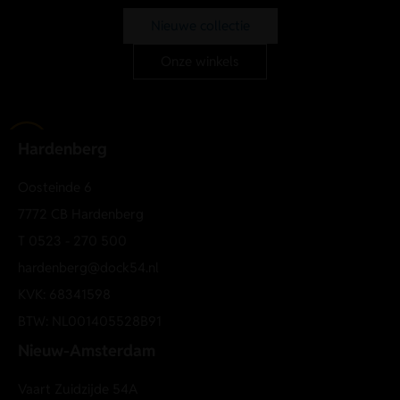
Voor- en achterzakken
Nieuwe collectie
Riemlussen
Comfortabele katoenkwaliteit
Onze winkels
Artikelnummer: 15256608
Ontdek meer van ONLY bij Dock 54 in Hardenberg of shop
online de leukste dames rokken, skorts en denim trends van
Hardenberg
dit seizoen.
Oosteinde 6
7772 CB Hardenberg
T
0523 - 270 500
hardenberg@dock54.nl
KVK: 68341598
BTW: NL001405528B91
Nieuw-Amsterdam
Vaart Zuidzijde 54A