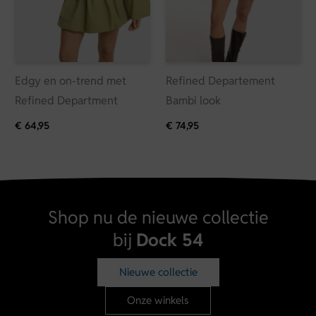
Edgy en on-trend met
Refined Departement
Refined Department
Bambi look
€
64,95
€
74,95
Shop nu de nieuwe collectie
bij
Dock 54
Nieuwe collectie
Onze winkels