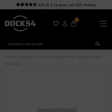
4.8 uit 5 op basis van 625 reviews
0
Home
/
Lookbook
/ Wild & trendy met de Catwalk Junkie
zebra set